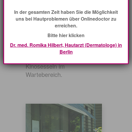
Schmargendorf unweit des
In der gesamten Zeit haben Sie die Möglichkeit
Rosenecks.
uns bei Hautproblemen über Onlinedoctor zu
Die Räume imponieren mit
erreichen.
außergewöhnlichen
Bitte hier klicken
Einrichtungsdetails, von
Dr. med. Romika Hilbert, Hautarzt (Dermatologe) in
Bildern (
Letizia Pecci
) und
Berlin
Kunstwerken bis hin zu
Kinosesseln im
Wartebereich.