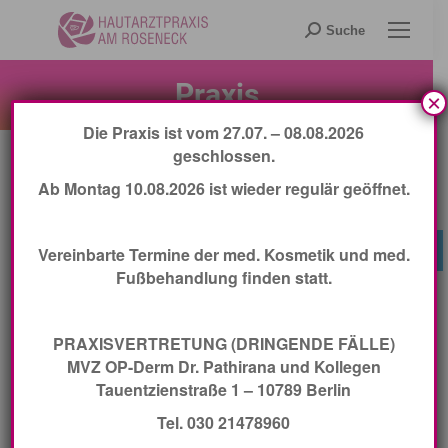
Search:
Suche
Praxis
×
Die Praxis ist vom 27.07. – 08.08.2026
Ihre
geschlossen.
Ab Montag 10.08.2026 ist wieder regulär geöffnet.
Hautarztpraxis
am Roseneck
Jetzt Termin buchen
Vereinbarte Termine der med. Kosmetik und med.
Fußbehandlung finden statt.
PRAXISVERTRETUNG (DRINGENDE FÄLLE)
MVZ OP-Derm Dr. Pathirana und Kollegen
Unsere Praxis befindet sich
Tauentzienstraße 1 – 10789 Berlin
in der Franzensbader Str. 2
Tel. 030 21478960
im Berliner Stadtteil