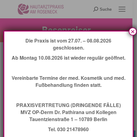
Search:
Suche
Besenreiser
×
Die Praxis ist vom 27.07. – 08.08.2026
geschlossen.
Ab Montag 10.08.2026 ist wieder regulär geöffnet.
Vereinbarte Termine der med. Kosmetik und med.
Fußbehandlung finden statt.
Besenreiser:
PRAXISVERTRETUNG (DRINGENDE FÄLLE)
MVZ OP-Derm Dr. Pathirana und Kollegen
Als
Besenreiser
bezeichnet man kleine
Tauentzienstraße 1 – 10789 Berlin
büschelartige, bläulich-rote Erweiterungen
Tel. 030 21478960
von Hautvenen an den Beinen. Obwohl
Jetzt Termin buchen