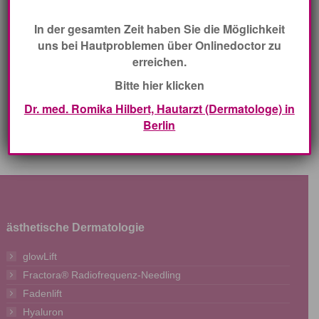
In der gesamten Zeit haben Sie die Möglichkeit
uns bei Hautproblemen über Onlinedoctor zu
erreichen.
Bitte hier klicken
Forma®
Dr. med. Romika Hilbert, Hautarzt (Dermatologe) in
Berlin
Erfahren Sie mehr
ästhetische Dermatologie
glowLift
Fractora® Radiofrequenz-Needling
Fadenlift
Hyaluron