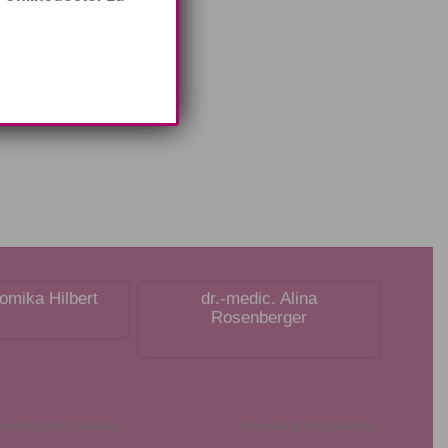
omika Hilbert
dr.-medic. Alina
Rosenberger
wertung wird geladen…
Bewertung wird geladen…