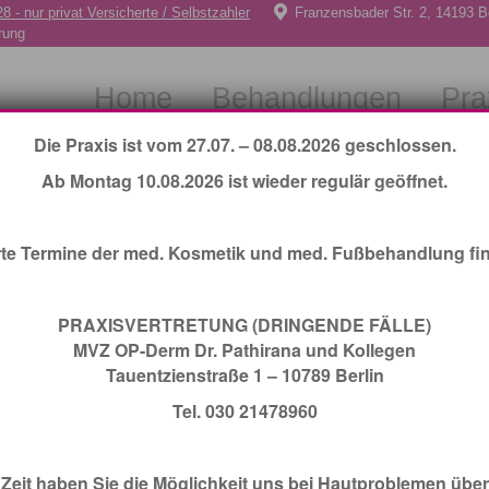
8 - nur privat Versicherte / Selbstzahler
8 - nur privat Versicherte / Selbstzahler
Franzensbader Str. 2, 14193 Be
Franzensbader Str. 2, 14193 Be
rung
rung
Home
Behandlungen
Prax
Home
Behandlungen
Pra
Die Praxis ist vom 27.07. – 08.08.2026 geschlossen.
Lymphdrianage
Ab Montag 10.08.2026 ist wieder regulär geöffnet.
rte Termine der med. Kosmetik und med. Fußbehandlung fin
PRAXISVERTRETUNG (DRINGENDE FÄLLE)
MVZ OP-Derm Dr. Pathirana und Kollegen
Tauentzienstraße 1 – 10789 Berlin
Tel. 030 21478960
 Zeit haben Sie die Möglichkeit uns bei Hautproblemen über