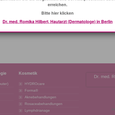
erreichen.
Bitte hier klicken
Dr. med. Romika Hilbert, Hautarzt (Dermatologe) in Berlin
ogie
Kosmetik
Dr. med. R
uter)
HYDROcare
Forma®
Aknebehandlungen
Rosaceabehandlungen
Be
Lymphdrianage