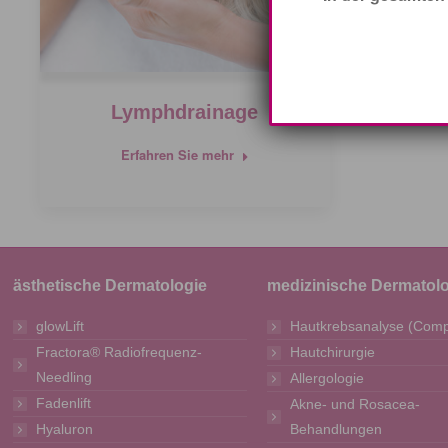
Lymphdrainage
Erfahren Sie mehr
ästhetische Dermatologie
medizinische Dermatol
glowLift
Hautkrebsanalyse (Comp
Fractora® Radiofrequenz-
Hautchirurgie
Needling
Allergologie
Fadenlift
Akne- und Rosacea-
Hyaluron
Behandlungen