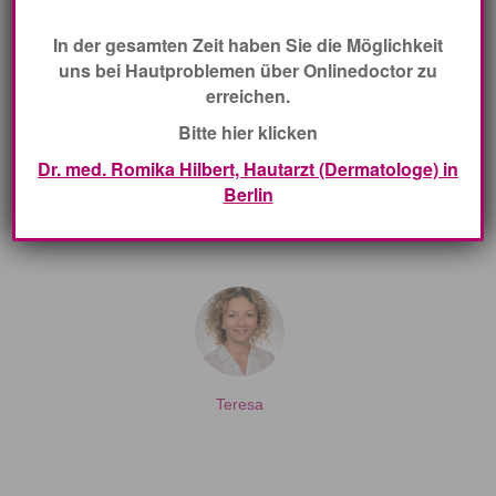
In der gesamten Zeit haben Sie die Möglichkeit
uns bei Hautproblemen über Onlinedoctor zu
Dr. med. Anne-Marie Ridani
erreichen.
Fachärztin für Dermatologie und Venerologie und
Bitte hier klicken
medikamentöse Tumortherapie
Dr. med. Romika Hilbert, Hautarzt (Dermatologe) in
Berlin
Teresa