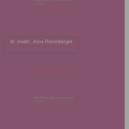
Hautärzte (Dermatologen)
in Berlin
dr.-medic. Alina Rosenberger
Bewertung wird geladen…
Hautärzte (Dermatologen)
in Berlin